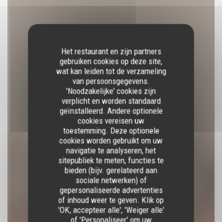
Het restaurant en zijn partners
gebruiken cookies op deze site,
wat kan leiden tot de verzameling
van persoonsgegevens.
'Noodzakelijke' cookies zijn
verplicht en worden standaard
geïnstalleerd. Andere optionele
cookies vereisen uw
toestemming. Deze optionele
cookies worden gebruikt om uw
navigatie te analyseren, het
sitepubliek te meten, functies te
bieden (bijv. gerelateerd aan
sapinho
sociale netwerken) of
gepersonaliseerde advertenties
of inhoud weer te geven. Klik op
TRADITIONEEL RESTAURANT
|
PARIS
'OK, accepteer alle', 'Weiger alle'
of 'Personaliseer' om uw