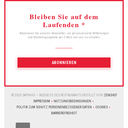
Bleiben Sie auf dem
Laufenden
*
Abonnieren Sie unseren Newsletter, um personalisierte Mitteilungen
und Marketingangebote per E-Mail von uns zu erhalten.
ABONNIEREN
((ÖFFN
© 2026 SAPINHO — WEBSEITE DES RESTAURANTS ERSTELLT VON
ZENCHEF
IMPRESSUM
NUTZUNGSBEDINGUNGEN
((ÖFFNET EIN NEUES FENSTER))
((ÖFFNET EIN NEUES FENSTER))
POLITIK ZUM SCHUTZ PERSONENBEZOGENER DATEN
COOKIES
((ÖFFNET EIN NEUES FENSTER))
((ÖFFNET EIN NE
BARRIEREFREIHEIT
((ÖFFNET EIN NEUES FENSTER))