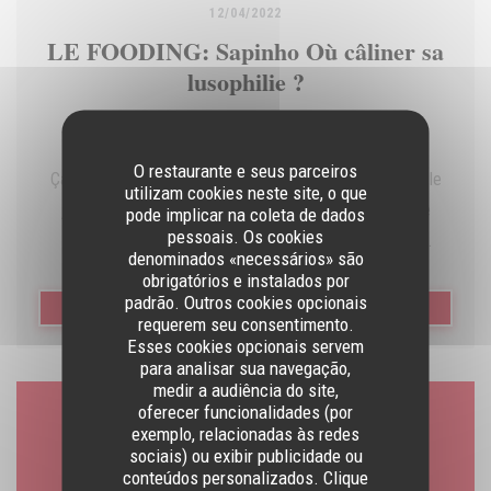
12/04/2022
LE FOODING: Sapinho Où câliner sa
lusophilie ?
O restaurante e seus parceiros
Ça bistrote a la portuguesa sur la butte Montmartre, où le
utilizam cookies neste site, o que
joyeux Sapinho (« petite grenouille » dans la langue de
pode implicar na coleta de dados
pessoais. Os cookies
Saramago) éteint la saudade pour mieux allumer les
denominados «necessários» são
fourneaux ! Bien calé dans ce trognon troquet, Rafael Dos
obrigatórios e instalados por
padrão. Outros cookies opcionais
Santos (aussi proprio de L’Escalier) réveille ses ancêtres
((ABRE NUMA NOVA JANELA))
LER O ARTIGO
requerem seu consentimento.
lusitains à coups de skeuds hip-hopulaires et de quilles
Esses cookies opcionais servem
naturopathes. Et sur la carte, composée à quatre mains
para analisar sua navegação,
medir a audiência do site,
avec sa mamãe Maria de Fatima Dos Santos ? En direct du
oferecer funcionalidades (por
comptoir carrelé, ce soir-là : des bolinhos de bacalhau,
Mapa e Contacto
exemplo, relacionadas às redes
sociais) ou exibir publicidade ou
acracras de morue croustillants à souhait ; des amêijoas à
conteúdos personalizados. Clique
bulhão pato, soit une pleine bolée de coques marinière