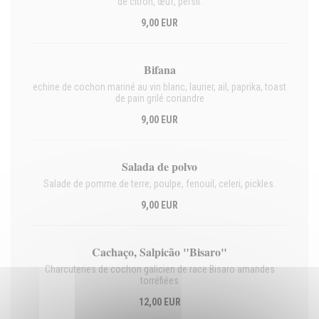
de citron, œuf, persil.
9,00 EUR
Bifana
echine de cochon mariné au vin blanc, laurier, ail, paprika, toast
de pain grilé coriandre
9,00 EUR
Salada de polvo
Salade de pomme de terre, poulpe, fenouil, celeri, pickles.
9,00 EUR
Cachaço, Salpicão "Bisaro"
Charcuteries de cochon galicien de race Bisaro amandes
torréfiées
12,00 EUR