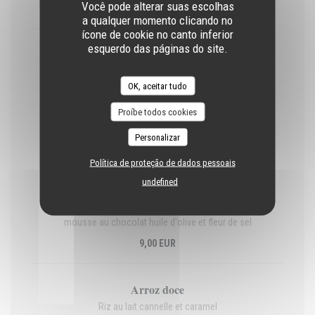
Você pode alterar suas escolhas
40,00 EUR
a qualquer momento clicando no
ícone de cookie no canto inferior
esquerdo das páginas do site.
Bacalhau Gomes e Sa
pommes de terre vapeur, morue émiettée, oignons confits,
olives, œuf dur, huile d'olive
OK, aceitar tudo
19,00 EUR
Proíbe todos cookies
Personalizar
DESSERTS
Política de proteção de dados pessoais
undefined
mousse de chocolate
mousse au chocolat huile d'olive et fleur de sel
9,00 EUR
Arroz doce
Riz au lait cannelle et caramel