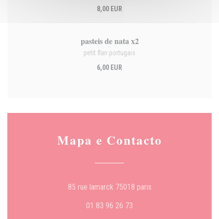
8,00 EUR
pasteis de nata x2
petit flan portugais
6,00 EUR
Mapa e Contacto
((abre numa nova janel
85 rue lamarck 75018 paris
01 83 96 26 73