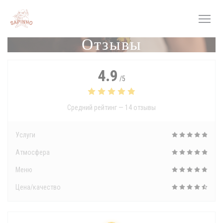
Панель управления cookies
Отзывы
4.9
/5
Средний рейтинг —
14 отзывы
Услуги
Атмосфера
Меню
Цена/качество