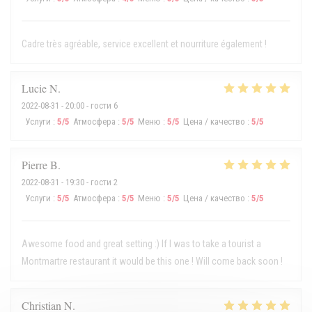
Cadre très agréable, service excellent et nourriture également !
Lucie
N
2022-08-31
- 20:00 - гости 6
Услуги
:
5
/5
Атмосфера
:
5
/5
Меню
:
5
/5
Цена / качество
:
5
/5
Pierre
B
2022-08-31
- 19:30 - гости 2
Услуги
:
5
/5
Атмосфера
:
5
/5
Меню
:
5
/5
Цена / качество
:
5
/5
Awesome food and great setting :) If I was to take a tourist a
Montmartre restaurant it would be this one ! Will come back soon !
Christian
N