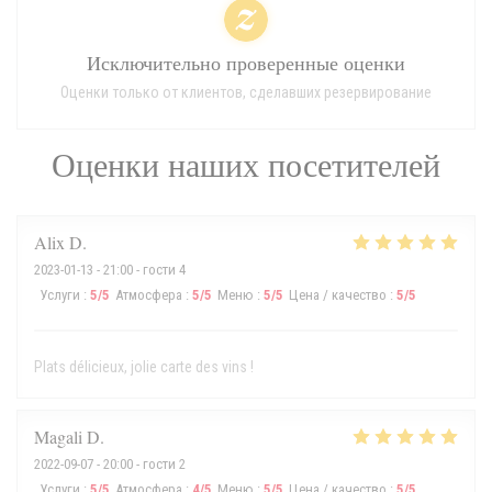
Исключительно проверенные оценки
Оценки только от клиентов, сделавших резервирование
Оценки наших посетителей
Alix
D
2023-01-13
- 21:00 - гости 4
Услуги
:
5
/5
Атмосфера
:
5
/5
Меню
:
5
/5
Цена / качество
:
5
/5
Plats délicieux, jolie carte des vins !
Magali
D
2022-09-07
- 20:00 - гости 2
Услуги
:
5
/5
Атмосфера
:
4
/5
Меню
:
5
/5
Цена / качество
:
5
/5