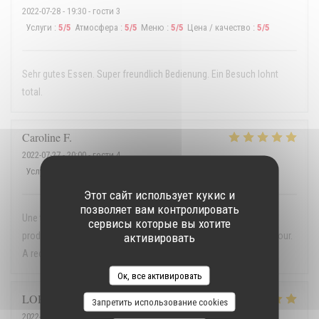
2022-07-28
- 19:30 - гости 3
Услуги
:
5
/5
Атмосфера
:
5
/5
Меню
:
5
/5
Цена / качество
:
5
/5
Sehr gutes Essen. Super freundlich Bedienung. Ein Besuch lohnt
total.
Caroline
F
2022-07-27
- 20:00 - гости 4
Услуги
:
5
/5
Атмосфера
:
5
/5
Меню
:
5
/5
Цена / качество
:
5
/5
Этот сайт использует кукис и
позволяет вам контролировать
Une terrasse calme et ombragée, une carte courte avec des
сервисы которые вы хотите
produits de qualité, un serveur (le patron, je pense !) plein d'humour.
активировать
A recommander sans modération
Ок, все активировать
LORCAN
L
Запретить использование cookies
2022-07-13
- 21:00 - гости 4