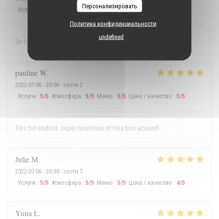
Персонализировать
Услуги
:
5
/5
Атмосфера
:
5
/5
Меню
:
5
/5
Цена / качество
:
5
/5
Политика конфиденциальности
undefined
2e fois, toujours aussi bon et parfait ! Merci la team Sapinho
pauline
W
2022-07-06
- 20:00 - гости 2
Услуги
:
5
/5
Атмосфера
:
5
/5
Меню
:
5
/5
Цена / качество
:
5
/5
Très bel endroit, super nourriture et très bon accueil!
Julie
M
2022-07-06
- 20:30 - гости 7
Услуги
:
5
/5
Атмосфера
:
5
/5
Меню
:
5
/5
Цена / качество
:
4
/5
Yuna
L