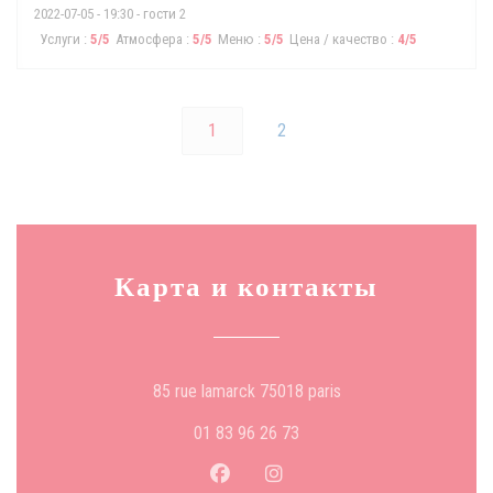
2022-07-05
- 19:30 - гости 2
Услуги
:
5
/5
Атмосфера
:
5
/5
Меню
:
5
/5
Цена / качество
:
4
/5
1
2
Карта и контакты
((открывается в ново
85 rue lamarck 75018 paris
01 83 96 26 73
Facebook ((открывается в новом 
Instagram ((открывается в