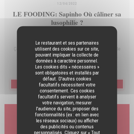
12/04/2022
LE FOODING: Sapinho Où câliner sa
lusophilie ?
Le restaurant et ses partenaires
utilisent des cookies sur ce site,
Ça bistrote a la portuguesa sur la butte Montmartre, où le
pouvant impliquer la collecte de
joyeux Sapinho (« petite grenouille » dans la langue de
données à caractère personnel.
Saramago) éteint la saudade pour mieux allumer les
Les cookies dits « nécessaires »
sont obligatoires et installés par
fourneaux ! Bien calé dans ce trognon troquet, Rafael Dos
défaut. D'autres cookies
Santos (aussi proprio de L’Escalier) réveille ses ancêtres
facultatifs nécessitent votre
((OUVRE UNE NOUVELLE FEN
LIRE L'ARTICLE
consentement. Ces cookies
lusitains à coups de skeuds hip-hopulaires et de quilles
facultatifs servent à analyser
naturopathes. Et sur la carte, composée à quatre mains
votre navigation, mesurer
avec sa mamãe Maria de Fatima Dos Santos ? En direct du
l'audience du site, proposer des
fonctionnalités (ex : en lien avec
comptoir carrelé, ce soir-là : des bolinhos de bacalhau,
Accès/Contact
les réseaux sociaux) ou afficher
acracras de morue croustillants à souhait ; des amêijoas à
des publicités ou contenus
personnalisés. Cliquez sur « Tout
bulhão pato, soit une pleine bolée de coques marinière